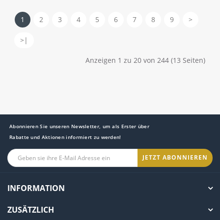
1
2
3
4
5
6
7
8
9
>
>|
Anzeigen 1 zu 20 von 244 (13 Seiten)
Abonnieren Sie unseren Newsletter, um als Erster über
Rabatte und Aktionen informiert zu werden!
JETZT ABONNIEREN
INFORMATION
ZUSÄTZLICH