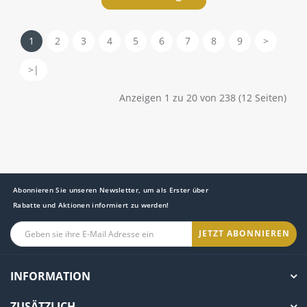
1
2
3
4
5
6
7
8
9
>
>|
Anzeigen 1 zu 20 von 238 (12 Seiten)
Abonnieren Sie unseren Newsletter, um als Erster über
Rabatte und Aktionen informiert zu werden!
JETZT ABONNIEREN
INFORMATION
ZUSÄTZLICH