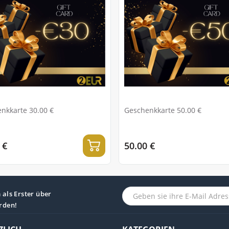
nkkarte 30.00 €
Geschenkkarte 50.00 €
 €
50.00 €
als Erster über
rden!