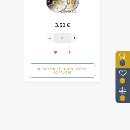
3.50 €
0
BENACHRICHTIGEN, WENN
VORRÄTIG
0
0