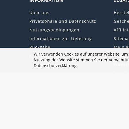
INFORMATION
ZUSÄT
Über uns
Herstel
Privatsphäre und Datenschutz
Gesche
Nutzungsbedingungen
Affilia
Informationen zur Lieferung
Sitema
Rückgabe
Mein K
Wir verwenden Cookies auf unserer Website, um I
Kontakt
Bestell
Nutzung der Website stimmen Sie der Verwendung
Wunsch
Datenschutzerklärung.
Newsle
Sonde