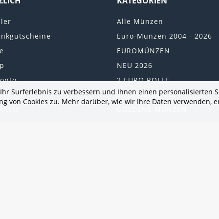
ZLICH
KATEGORIEN
ler
Alle Münzen
nkgutscheine
Euro-Münzen 2004 - 2026
te
EUROMÜNZEN
p
NEU 2026
onto
2 EURO ROLLE
hr Surferlebnis zu verbessern und Ihnen einen personalisierten Se
verlauf
SILBERMÜNZEN
 von Cookies zu. Mehr darüber, wie wir Ihre Daten verwenden, e
liste
GOLDENE MÜNZEN
tter
ALBEN UND ZUBEHÖR
rangebote
MÜNZEN DER UKRAINE
United States
Geschenkkarte
GUTES ANGEBOT
Beliebte Kategorien