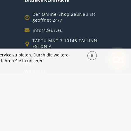
UNSERE KONTAKTE
Der Online-Shop 2eur.eu ist
geöffnet 24/7
info@2eur.eu
TARTU MNT 7 10145 TALLINN
ESTONIA
rvice zu bieten. Durch die weitere
✖
Telegram
rfahren Sie
in unserer
Viber
Whatsapp