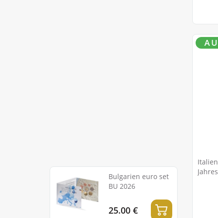
AU
Italie
Jahre
Bulgarien euro set
italie
BU 2026
Gesun
25.00 €