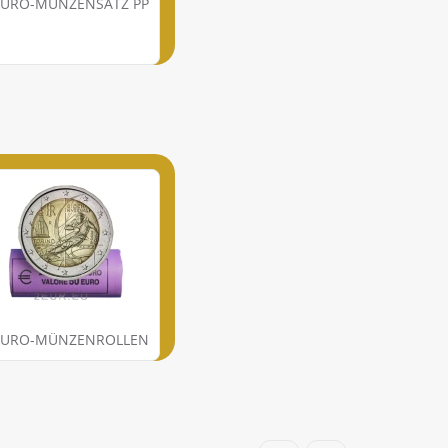
EURO-MÜNZENSATZ PP
EURO-MÜNZENROLLEN