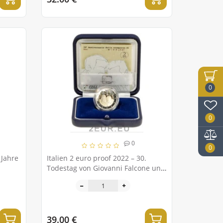
0
0
0
0
 Jahre
Italien 2 euro proof 2022 – 30.
Todestag von Giovanni Falcone und
Paolo Borsellino
39.00 €