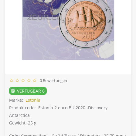
0 Bewertungen
VERFÜGBAR 6
Marke:
Estonia
Produktcode:
Estonia 2 euro BU 2020 -Discovery
Antarctica
Gewicht: 25 g
Coin:
Composition: -
Cu/Ni/Brass /
Diameter: -
25,75 mm /