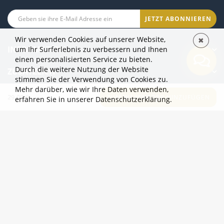
JETZT ABONNIEREN
Wir verwenden Cookies auf unserer Website,
✖
INFORMATION
um Ihr Surferlebnis zu verbessern und Ihnen
einen personalisierten Service zu bieten.
Durch die weitere Nutzung der Website
ZUSÄTZLICH
stimmen Sie der Verwendung von Cookies zu.
Mehr darüber, wie wir Ihre Daten verwenden,
KATEGORIEN
29.00 €
ZUM WARENKORB HINZUFÜGEN
erfahren Sie
in unserer Datenschutzerklärung.
Der Online-Shop 2eur.eu ist geöffnet 24/7
info@2eur.eu
TARTU MNT 7 10145 TALLINN ESTONIA
Telegram
Viber
Whatsapp