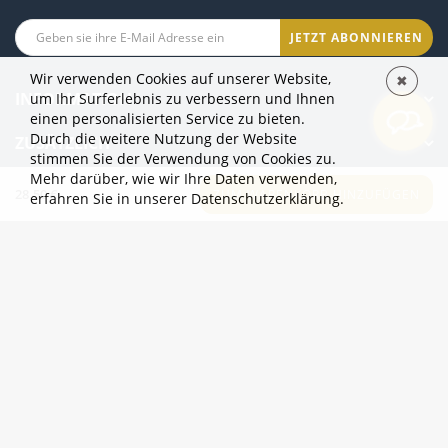
JETZT ABONNIEREN
Wir verwenden Cookies auf unserer Website,
✖
INFORMATION
um Ihr Surferlebnis zu verbessern und Ihnen
einen personalisierten Service zu bieten.
Durch die weitere Nutzung der Website
ZUSÄTZLICH
stimmen Sie der Verwendung von Cookies zu.
Mehr darüber, wie wir Ihre Daten verwenden,
KATEGORIEN
28.50 €
ZUM WARENKORB HINZUFÜGEN
erfahren Sie
in unserer Datenschutzerklärung.
Der Online-Shop 2eur.eu ist geöffnet 24/7
info@2eur.eu
TARTU MNT 7 10145 TALLINN ESTONIA
Telegram
Viber
Whatsapp