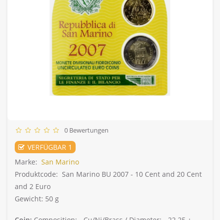
0 Bewertungen
VERFÜGBAR 1
Marke:
San Marino
Produktcode:
San Marino BU 2007 - 10 Cent and 20 Cent
and 2 Euro
Gewicht: 50 g
Coin:
Composition: -
Cu/Ni/Brass /
Diameter: -
22.25 +